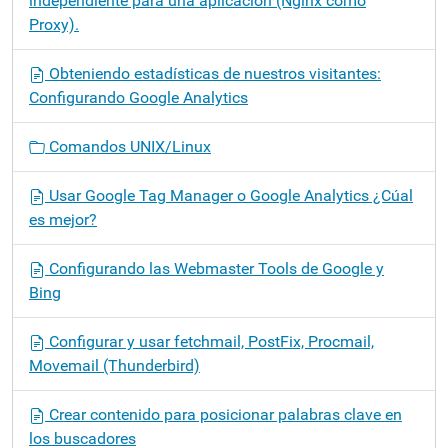
independiente para una aplicación (Nginx como
a
Proxy).
c
i
Obteniendo estadísticas de nuestros visitantes:
ó
Configurando Google Analytics
n
Comandos UNIX/Linux
Usar Google Tag Manager o Google Analytics ¿Cúal
es mejor?
Configurando las Webmaster Tools de Google y
Bing
Configurar y usar fetchmail, PostFix, Procmail,
Movemail (Thunderbird)
Crear contenido para posicionar palabras clave en
los buscadores