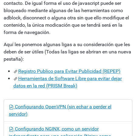
contacto. De igual forma el uso de javascript puede ser
bloqueado mediante algunas de las herramientas como
adblock, disconnect o alguna otra sin que ello modifique el
contenido, la única modicación que se tendrá será en la
forma de navegación.
Aquí les ponemos algunas ligas a su consideración que les
deben de ser útiles (Todas las ligas se abriran en una nueva
pestaña):
Registro Publico para Evitar Publicidad (REPEP)
Herramientas de Software Libre para evitar dejar
datos en la red (PRISM Break)
N
Configurando OpenVPN (sin echar a perder el
a
servidor)
v
e
Configurando NGINX, como un servidor
g