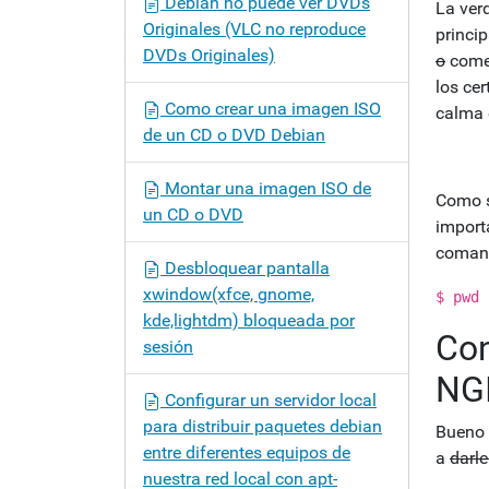
Debian no puede ver DVDs
La ver
Originales (VLC no reproduce
princi
DVDs Originales)
o
comet
los cer
Como crear una imagen ISO
calma 
de un CD o DVD Debian
Montar una imagen ISO de
Como s
un CD o DVD
import
comand
Desbloquear pantalla
xwindow(xfce, gnome,
$ pwd
kde,lightdm) bloqueada por
Con
sesión
NG
Configurar un servidor local
para distribuir paquetes debian
Bueno 
entre diferentes equipos de
a
darl
nuestra red local con apt-