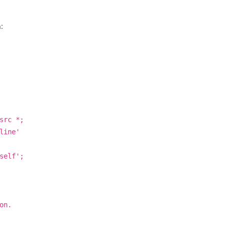
:
src *;
line'
self';
on.