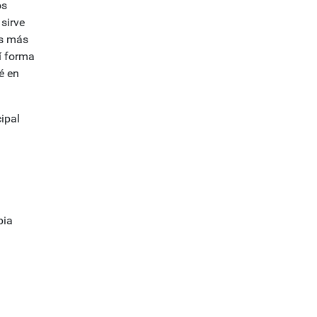
os
 sirve
os más
í forma
é en
ipal
pia