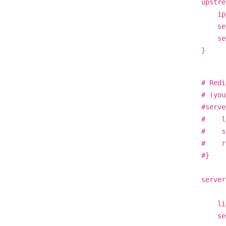
upstre
ip_h
serve
serve
}
# Redi
# (you
#serve
# li
# ser
# rew
#}
server
list
serve