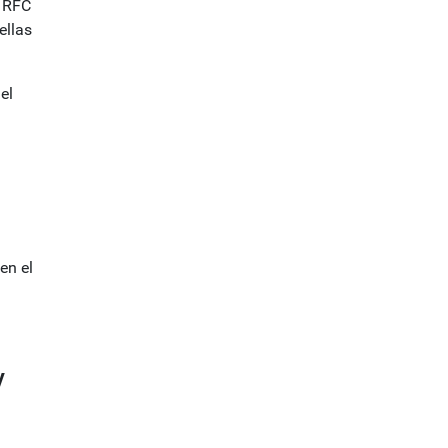
l RFC
ellas
el
en el
y