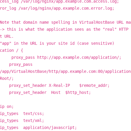
s_log /var/log/nginx/app.example.com.access.log;
_log /var/log/nginx/app.example.com.error.log;
e that domain name spelling in VirtualHostBase URL ma
this is what the application sees as the "real" HTTP
t URL.
p" in the URL is your site id (case sensitive)
tion / {
xy_pass http://app.example.com/application/;
xy_pass
/app/VirtualHostBase/http/app.example.com:80/application
Root/;
y_set_header X-Real-IP $remote_addr;
y_set_header Host $http_host;
 on;
_types text/css;
_types text/xml;
types application/javascript;