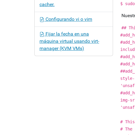
$ sudo
cacher.
Nuestr
Configurando vi o vim
## Th
Fijar la fecha en una
#add_h
máquina virtual usando virt-
#add_h
manager (KVM VMs)
includ
#add_h
#add_h
##add_
style-
'unsaf
#add_h
img-sr
'unsaf
# This
# The 