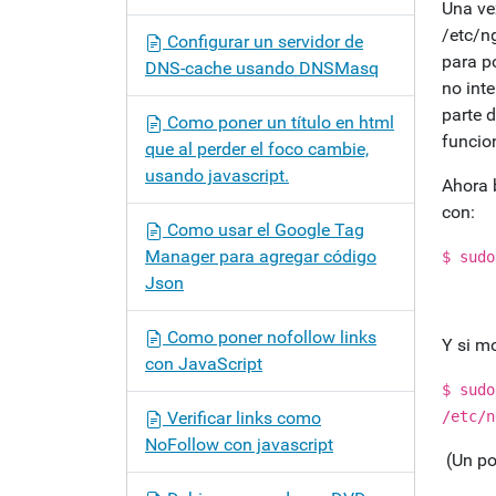
Una ve
/etc/ng
Configurar un servidor de
para p
DNS-cache usando DNSMasq
no int
parte 
Como poner un título en html
funcio
que al perder el foco cambie,
usando javascript.
Ahora 
con:
Como usar el Google Tag
Manager para agregar código
$ sudo
Json
Como poner nofollow links
Y si m
con JavaScript
$ sudo
Verificar links como
/etc/n
NoFollow con javascript
(Un po