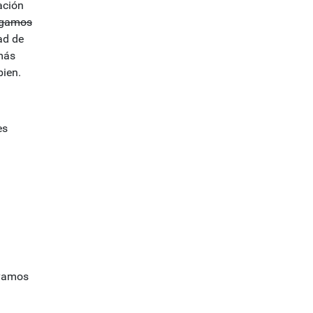
ación
agamos
ad de
 más
ien.
es
 vamos