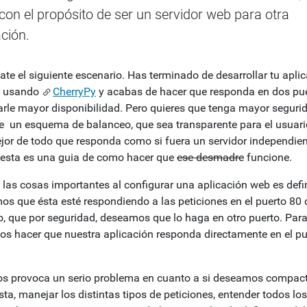
 con el propósito de ser un servidor web para otra
ación.
ate el siguiente escenario. Has terminado de desarrollar tu apli
n usando
CherryPy
y acabas de hacer que responda en dos pu
arle mayor disponibilidad. Pero quieres que tenga mayor seguri
e un esquema de balanceo, que sea transparente para el usuario
ejor de todo que responda como si fuera un servidor independien
esta es una guia de como hacer que
ese desmadre
funcione.
 las cosas importantes al configurar una aplicación web es defin
os que ésta esté respondiendo a las peticiones en el puerto 80 
, que por seguridad, deseamos que lo haga en otro puerto. Para
s hacer que nuestra aplicación responda directamente en el pu
os provoca un serio problema en cuanto a si deseamos compact
ta, manejar los distintas tipos de peticiones, entender todos los