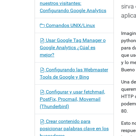
nuestros visitantes:
sirva
Configurando Google Analytics
aplic
Comandos UNIX/Linux
Imagin
Usar Google Tag Manager o
pytho
Google Analytics ¿Cúal es
para d
mejor?
que us
y lo m
Configurando las Webmaster
Bueno 
Tools de Google y Bing
Una de
querem
Configurar y usar fetchmail,
HTTP o
PostFix, Procmail, Movemail
podemo
(Thunderbird)
80.
Crear contenido para
Esto n
posicionar palabras clave en los
respues
buscadores