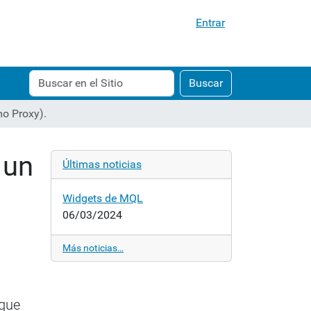
Entrar
Buscar
Búsqueda
Buscar
Avanzada…
o Proxy).
 un
Últimas noticias
Widgets de MQL
06/03/2024
o
Más noticias…
 que