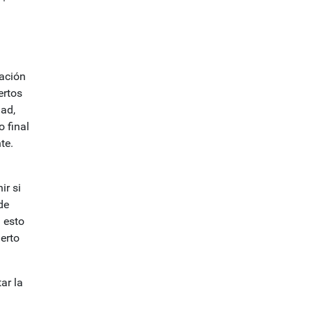
cación
ertos
dad,
 final
te.
ir si
de
 esto
erto
ar la