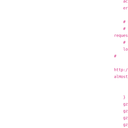
acces
error
# Not
# -> 
reques
# "ap
loca
# pro
pro
http:/
alHost
prox
prox
}
gzip
gzip
gzip
gzip_