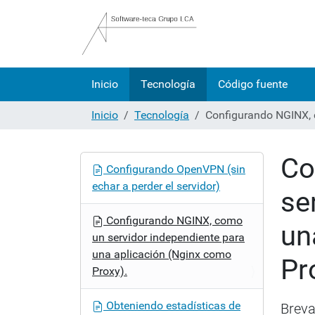
Inicio
Tecnología
Código fuente
Inicio
Tecnología
Configurando NGINX, 
Co
N
Configurando OpenVPN (sin
a
echar a perder el servidor)
se
v
e
Configurando NGINX, como
un
g
un servidor independiente para
a
una aplicación (Nginx como
Pr
c
Proxy).
i
ó
Obteniendo estadísticas de
Breva
n