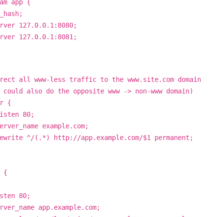
am app {
ash;
r 127.0.0.1:8080;
r 127.0.0.1:8081;
rect all www-less traffic to the www.site.com domain
 could also do the opposite www -> non-www domain)
r {
sten 80;
ver_name example.com;
rite ^/(.*) http://app.example.com/$1 permanent;
 {
en 80;
r_name app.example.com;