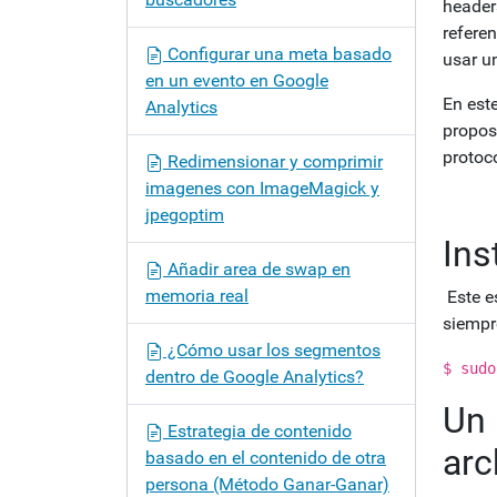
header
refere
Configurar una meta basado
usar u
en un evento en Google
En est
Analytics
propos
protoc
Redimensionar y comprimir
imagenes con ImageMagick y
jpegoptim
Ins
Añadir area de swap en
memoria real
Este e
siempre
¿Cómo usar los segmentos
$ sudo
dentro de Google Analytics?
Un 
Estrategia de contenido
arc
basado en el contenido de otra
persona (Método Ganar-Ganar)