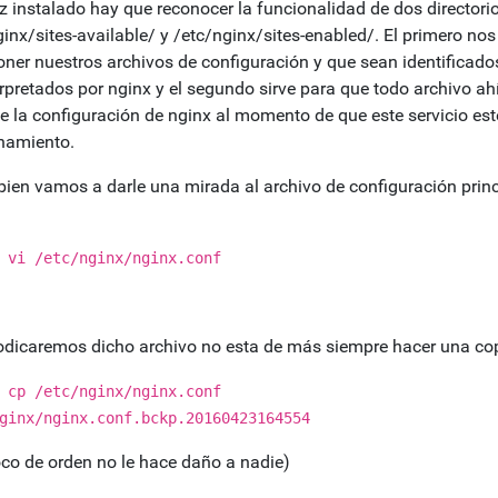
z instalado hay que reconocer la funcionalidad de dos directori
inx/sites-available/ y /etc/nginx/sites-enabled/. El primero nos
oner nuestros archivos de configuración y que sean identificad
erpretados por nginx y el segundo sirve para que todo archivo ah
de la configuración de nginx al momento de que este servicio est
namiento.
bien vamos a darle una mirada al archivo de configuración princ
 vi /etc/nginx/nginx.conf
odicaremos dicho archivo no esta de más siempre hacer una co
 cp /etc/nginx/nginx.conf
ginx/nginx.conf.bckp.20160423164554
co de orden no le hace daño a nadie)