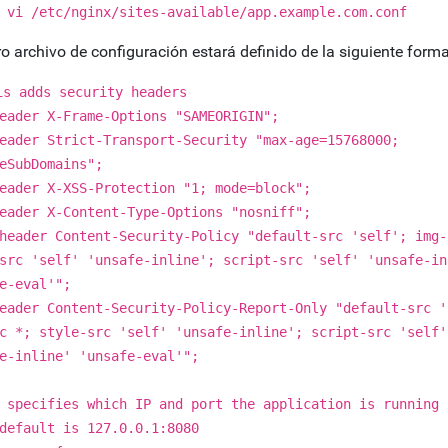
 vi /etc/nginx/sites-available/app.example.com.conf
o archivo de configuración estará definido de la siguiente forma
is adds security headers
eader X-Frame-Options "SAMEORIGIN";
eader Strict-Transport-Security "max-age=15768000;
eSubDomains";
eader X-XSS-Protection "1; mode=block";
eader X-Content-Type-Options "nosniff";
header Content-Security-Policy "default-src 'self'; img-
src 'self' 'unsafe-inline'; script-src 'self' 'unsafe-in
e-eval'";
eader Content-Security-Policy-Report-Only "default-src '
c *; style-src 'self' 'unsafe-inline'; script-src 'self'
e-inline' 'unsafe-eval'";
 specifies which IP and port the application is running 
default is 127.0.0.1:8080