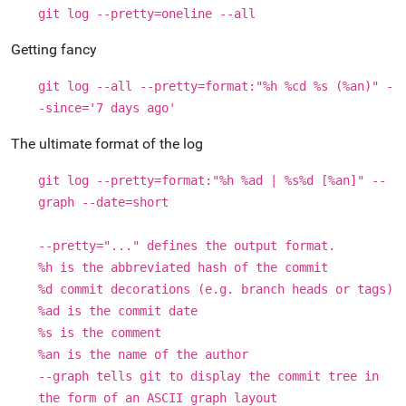
git log --pretty=oneline --all
Getting fancy
git log --all --pretty=format:"%h %cd %s (%an)" -
-since='7 days ago'
The ultimate format of the log
git log --pretty=format:"%h %ad | %s%d [%an]" --
graph --date=short
--pretty="..." defines the output format.
%h is the abbreviated hash of the commit
%d commit decorations (e.g. branch heads or tags)
%ad is the commit date
%s is the comment
%an is the name of the author
--graph tells git to display the commit tree in
the form of an ASCII graph layout