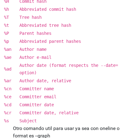
%H
Commit hash
%h
Abbreviated commit hash
%T
Tree hash
%t
Abbreviated tree hash
%P
Parent hashes
%p
Abbreviated parent hashes
%an
Author name
%ae
Author e-mail
Author date (format respects the --date=
%ad
option)
%ar
Author date, relative
%cn
Committer name
%ce
Committer email
%cd
Committer date
%cr
Committer date, relative
%s
Subject
Otro comando util para usar ya sea con oneline o
format es --graph