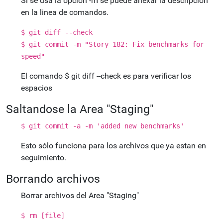
Si se usa la opcion -m se puede anexar la descripción
en la linea de comandos.
$ git diff --check
$ git commit -m "Story 182: Fix benchmarks for
speed"
El comando $ git diff --check es para verificar los
espacios
Saltandose la Area "Staging"
$ git commit -a -m 'added new benchmarks'
Esto sólo funciona para los archivos que ya estan en
seguimiento.
Borrando archivos
Borrar archivos del Area "Staging"
$ rm [file]