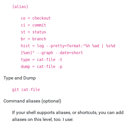
[alias]
co = checkout
ci = commit
st = status
br = branch
hist = log --pretty=format:"%h %ad | %s%d
[%an]" --graph --date=short
type = cat-file -t
dump = cat-file -p
Type and Dump
git cat-file
Command aliases (optional)
If your shell supports aliases, or shortcuts, you can add
aliases on this level, too. I use: