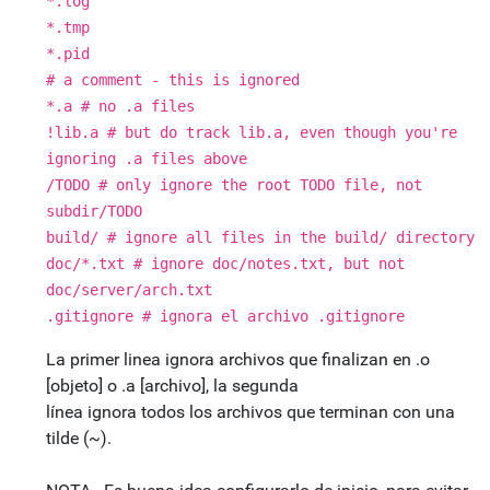
*.log
*.tmp
*.pid
# a comment - this is ignored
*.a # no .a files
!lib.a # but do track lib.a, even though you're
ignoring .a files above
/TODO # only ignore the root TODO file, not
subdir/TODO
build/ # ignore all files in the build/ directory
doc/*.txt # ignore doc/notes.txt, but not
doc/server/arch.txt
.gitignore # ignora el archivo .gitignore
La primer linea ignora archivos que finalizan en .o
[objeto] o .a [archivo], la segunda
línea ignora todos los archivos que terminan con una
tilde (~).